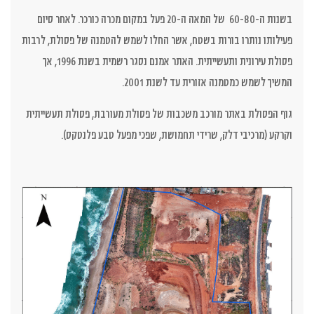
בשנות ה-60-80 של המאה ה-20 פעל במקום מכרה כורכר. לאחר סיום
פעילותו נותרו בורות בשטח, אשר החלו לשמש להטמנה של פסולת, לרבות
פסולת עירונית ותעשייתית. האתר אמנם נסגר רשמית בשנת 1996, אך
המשיך לשמש כמטמנה אזורית עד לשנת 2001.
גוף הפסולת באתר מורכב משכבות של פסולת מעורבת, פסולת תעשייתית
וקרקע (מרכיבי דלק, שרידי תחמושת, שפכי מפעל טבע פלנטקס).