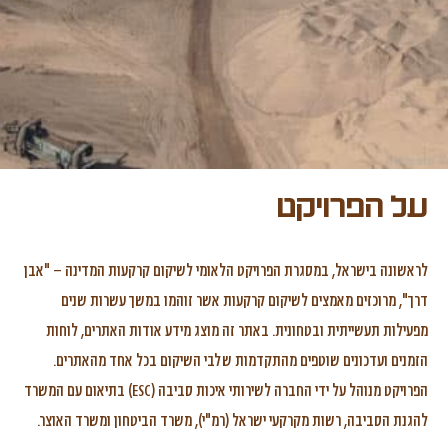
על הפרויקט
לראשונה בישראל, במסגרת הפרויקט הלאומי לשיקום קרקעות המדינה – "אבן
דרך", מרוכזים מאמצים לשיקום קרקעות אשר זוהמו במשך עשרות שנים
מפעילות תעשייתית ובטחונית. באתר זה מוצג מידע אודות האתרים, לוחות
הזמנים ועדכונים שוטפים מהתקדמות שלבי השיקום בכל אחד מהאתרים.
הפרויקט מנוהל על ידי החברה לשירותי איכות סביבה (ESC) בתיאום עם המשרד
להגנת הסביבה, רשות מקרקעי ישראל (רמ"י), משרד הביטחון ומשרד האוצר.