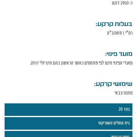
כ-2950 דונם
בעלות קרקע:
רמ"י \ משהב"ט
מועד פינוי:
מועדי הפינוי הינם לפי מתחמים כאשר הראשון בהם הינו יולי 2017.
שימושי קרקע:
מחנה צבאי
בהד 20
בית החולים האמריקאי
בסיס הרבנות