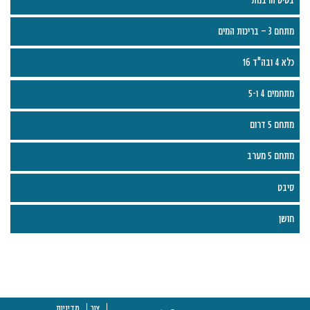
מתחם 3 – בריכות המים
כלא 4 ובה"ד 16
מתחמים 4 ו-5
מתחם 5 דרום
מתחם 5 מערב
סיבט
חושן
צור
מדיניות