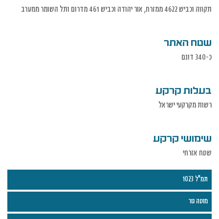
תקווה וכביש 4622 ממזרח, אור יהודה וכביש 461 מדרום ותל השומר ממערב
שטח האתר
כ-340 דונם
בעלות קרקע
רשות מקרקעי ישראל
שימושי קרקע
שטח אזרחי
תמ"ל 1023
מוטה גור