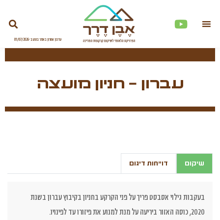
עברון – חניון מועצה
שיקום
דו"חות דיגום
בעקבות גילוי אסבסט פריך על פני הקרקע בחניון בקיבוץ עברון בשנת
2020, כוסה האזור ביריעה על מנת למנוע את פיזורו עד לפינויו.