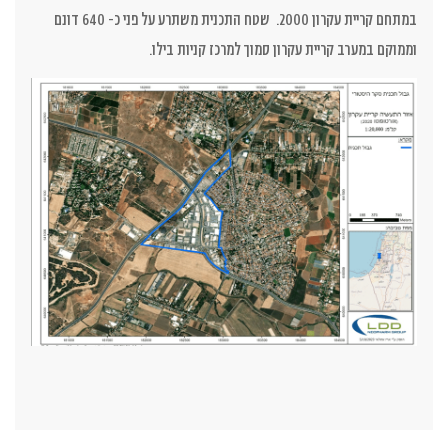
במתחם קריית עקרון 2000. שטח התכנית משתרע על פני כ- 640 דונם
וממוקם במערב קריית עקרון סמוך למרכז קניות בילו.