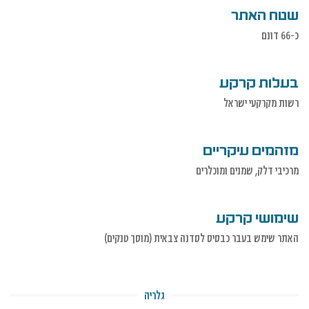
שטח האתר
כ-66 דונם
בעלות קרקע
רשות מקרקעי ישראל
מזהמים עיקריים
מרכיבי דלק, שמנים ומוכלרים
שימושי קרקע
האתר שימש בעבר כבסיס לסדנה צבאית (מוסך טנקים)
גלריה