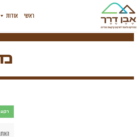
ראשי
אודות
מח
רקע
האתר 