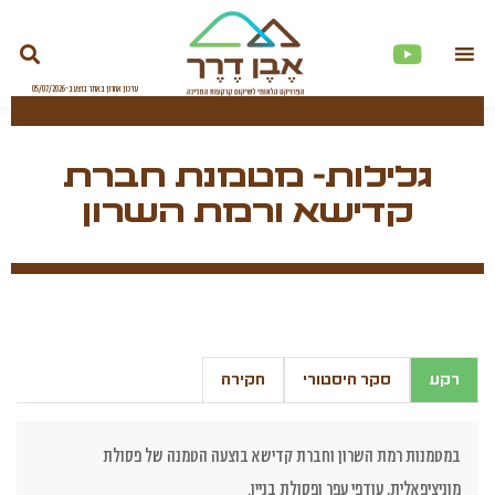
גלילות- מטמנת חברת
קדישא ורמת השרון
רקע
סקר היסטורי
חקירה
במטמנות רמת השרון וחברת קדישא בוצעה הטמנה של פסולת
מוניציפאלית, עודפי עפר ופסולת בניין.