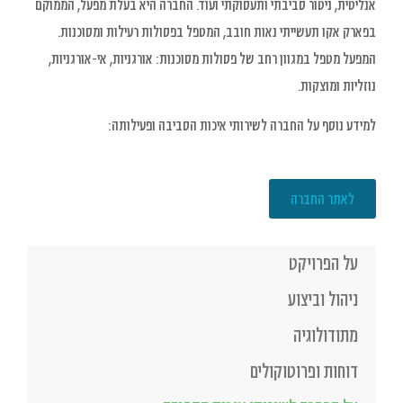
אנליטית, ניטור סביבתי ותעסוקתי ועוד. החברה היא בעלת מפעל, הממוקם
בפארק אקו תעשייתי נאות חובב, המטפל בפסולות רעילות ומסוכנות.
המפעל מטפל במגוון רחב של פסולות מסוכנות: אורגניות, אי-אורגניות,
נוזליות ומוצקות.
למידע נוסף על החברה לשירותי איכות הסביבה ופעילותה:
לאתר החברה
על הפרויקט
ניהול וביצוע
מתודולוגיה
דוחות ופרוטוקולים